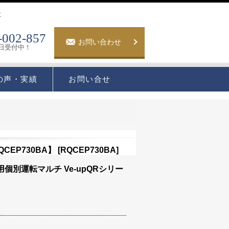
夜
-002-857
お問い合わせ
5日受付中！
の声・実績
お問い合せ
CEP730BA】
[
RQCEP730BA
]
用個別運転マルチ Ve-upQRシリー