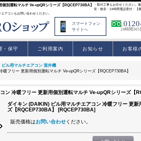
別運転マルチ Ve-upQRシリーズ【RQCEP730BA】
・取付工事もお任せください。激
安・格安・24時間電話受付・【
チエアコンもお問い合わせください。
0120
スマートフォン
24時間36
サイトへ
理・保守
ご利用案内
お知らせ
お客様
 ビル用マルチエアコン 室外機
 冷暖フリー 更新用個別運転マルチ Ve-upQRシリーズ【RQCEP730BA】
アコン 冷暖フリー 更新用個別運転マルチ Ve-upQRシリーズ【RQ
ダイキン (DAIKIN) ビル用マルチエアコン 冷暖フリー 更新
ズ【RQCEP730BA】
[
RQCEP730BA
]
販売価格は
お問い合わせ
ください。