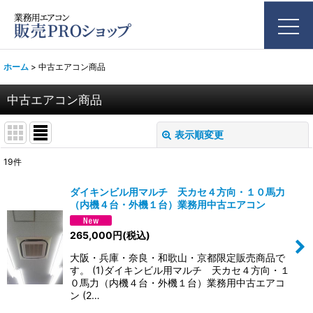
ホーム
>
中古エアコン商品
中古エアコン商品
表示順変更
閉じる
19
件
表示数
:
ダイキンビル用マルチ 天カセ４方向・１０馬力
（内機４台・外機１台）業務用中古エアコン
並び順
:
265,000
円
(税込)
絞り込む
大阪・兵庫・奈良・和歌山・京都限定販売商品で
す。 (1)ダイキンビル用マルチ 天カセ４方向・１
０馬力（内機４台・外機１台）業務用中古エアコ
ン (2…