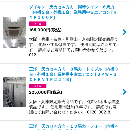
ダイキン 天カセ４方向 同時ツイン・６馬力
（内機２台・外機１台）業務用中古エアコン
[
Ｒ
ＹＰ１６０Ｐ
]
168,000
円
(税込)
大阪・兵庫・奈良・和歌山・京都限定販売商品で
す。 化粧パネルは白です。 使用期間は約５年で
す。 詳細はお電話にてお問い合わせください。
012…
三洋 天カセ４方向・８馬力・トリプル（内機３
台・外機１台）業務用中古エアコン
[
ＳＰＷ－Ｓ
ＣＨＲＶＴＰ２２４Ｂ
]
225,000
円
(税込)
大阪・兵庫限定販売商品です。 化粧パネルは黒塗
装品です。 使用期間は約３年です。 詳細はお電
話にてお問い合わせください。 0120-002-8…
三洋 天カセ４方向・１０馬力・フォー（内機４