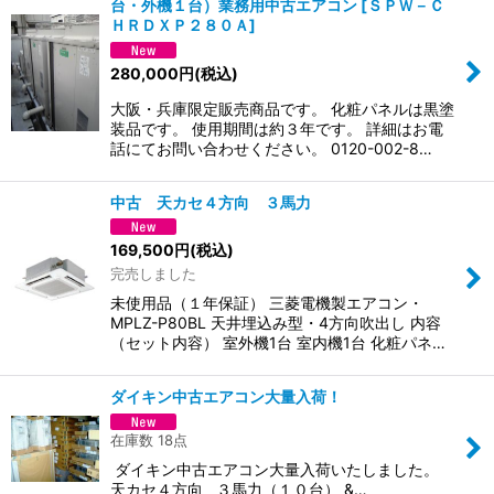
台・外機１台）業務用中古エアコン
[
ＳＰＷ－Ｃ
ＨＲＤＸＰ２８０Ａ
]
280,000
円
(税込)
大阪・兵庫限定販売商品です。 化粧パネルは黒塗
装品です。 使用期間は約３年です。 詳細はお電
話にてお問い合わせください。 0120-002-8…
中古 天カセ４方向 ３馬力
169,500
円
(税込)
完売しました
未使用品（１年保証） 三菱電機製エアコン・
MPLZ-P80BL 天井埋込み型・4方向吹出し 内容
（セット内容） 室外機1台 室内機1台 化粧パネ…
ダイキン中古エアコン大量入荷！
在庫数 18点
ダイキン中古エアコン大量入荷いたしました。
天カセ４方向 ３馬力（１０台） &…