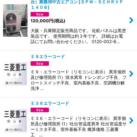
台）業務用中古エアコン
[
ＳＰＷ－ＳＣＨＲＶＰ
１４０Ｂ
]
120,000
円
(税込)
大阪・兵庫限定販売商品です。 化粧パネルは黒塗
装品です。 使用期間は約３年です。 詳細はお電
話にてお問い合わせください。 0120-002-8…
Ｅ９エラーコード
Ｅ９・エラーコード（リモコンに表示） 異常個所
及び修理箇所 (1）排水異常 ドレンポンプ不良、フ
ロートスイッチ不良、室内基板不良、空調機分解
洗浄 …
Ｅ３６エラーコード
Ｅ３６・エラーコード（リモコンに表示） 異常個
所及び修理箇所 (1）吐出管温度異常 吐出管温度サ
ーミスタ不良、室外基板不良 概算価格 三菱重
工 …