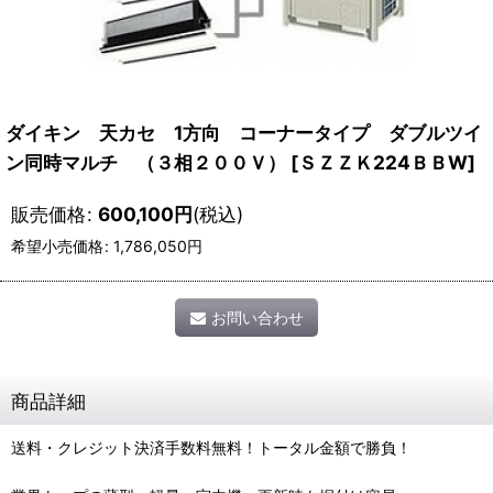
ダイキン 天カセ 1方向 コーナータイプ ダブルツイ
ン同時マルチ （３相２００Ｖ）
[
ＳＺＺＫ224ＢＢW
]
販売価格
:
600,100
円
(税込)
希望小売価格
:
1,786,050
円
お問い合わせ
商品詳細
送料・クレジット決済手数料無料！トータル金額で勝負！