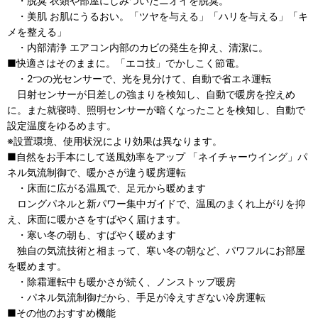
・脱臭 衣類や部屋にしみついたニオイを脱臭。
・美肌 お肌にうるおい。「ツヤを与える」「ハリを与える」「キ
メを整える」
・内部清浄 エアコン内部のカビの発生を抑え、清潔に。
■快適さはそのままに。「エコ技」でかしこく節電。
・2つの光センサーで、光を見分けて、自動で省エネ運転
日射センサーが日差しの強まりを検知し、自動で暖房を控えめ
に。また就寝時、照明センサーが暗くなったことを検知し、自動で
設定温度をゆるめます。
※設置環境、使用状況により効果は異なります。
■自然をお手本にして送風効率をアップ 「ネイチャーウイング」パ
ネル気流制御で、暖かさが違う暖房運転
・床面に広がる温風で、足元から暖めます
ロングパネルと新パワー集中ガイドで、温風のまくれ上がりを抑
え、床面に暖かさをすばやく届けます。
・寒い冬の朝も、すばやく暖めます
独自の気流技術と相まって、寒い冬の朝など、パワフルにお部屋
を暖めます。
・除霜運転中も暖かさが続く、ノンストップ暖房
・パネル気流制御だから、手足が冷えすぎない冷房運転
■その他のおすすめ機能