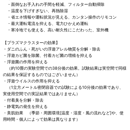
・面倒なお手入れの手間を軽減、フィルター自動掃除
・温度を下げすぎない、再熱除湿
・省エネ情報や運転状況が見える、カンタン操作のリモコン
・最大運転電流を抑える、電力ひかえめ運転
・寒冷地でも使える、高い耐久性にこだわった、室外機
【プラズマクラスターの効果】
・ダニのふん・死がいの浮遊アレル物質を分解・除去
・浮遊カビ菌を除菌、付着カビ菌の増殖を抑える
・浮遊菌の作用を抑える
（約10畳の実験空間での38分後の効果。試験結果は実空間で同様
の結果を保証するものではございません）
・浮遊ウイルスの作用を抑える
（1立方メートル密閉容器での試験による10分後の効果であり、
実使用空間での実証結果ではありません）
・付着臭を分解・除去
・静電気の発生を抑える
・美肌効果 （季節・周囲環境[温度・湿度・風の流れなど]や、使
用時間・個人によって効果は異なります）