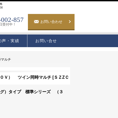
格
】対
-002-857
お問い合わせ
5日受付中！
の声・実績
お問い合せ
時マルチ
００Ｖ） ツイン同時マルチ
[
ＳＺZＣ
ング）タイプ 標準シリーズ （３