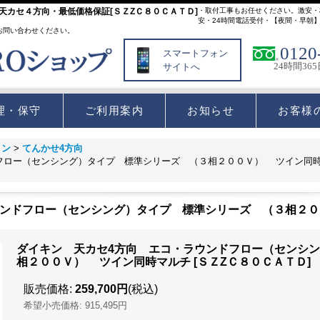
カセ４方向・最低価格保証[ＳＺZＣ８０ＣＡＴＤ]
・取付工事もお任せください。激安・
安・24時間電話受付・【夜間・早朝
お問い合わせください。
0120
スマートフォン
24時間36
サイトへ
理・保守
ご利用案内
お知らせ
お客様
コン
>
てんかせ4方向
フロー（センシング）タイプ 標準シリーズ （３相２００Ｖ） ツイン同
ウンドフロー（センシング）タイプ 標準シリーズ （３相２
ダイキン 天カセ4方向 エコ・ラウンドフロー（センシ
相２００Ｖ） ツイン同時マルチ
[
ＳＺZＣ８０ＣＡＴＤ
]
販売価格
:
259,700円
(税込)
希望小売価格
:
915,495円