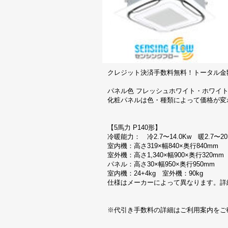
クレジット決済手数料無料！トータル金
パネル色 フレッシュホワイト・ホワイ
化粧パネルは色・種類によって価格が変
【5馬力 P140形】
冷暖能力： 冷2.7〜14.0Kw 暖2.7〜20
室内機：高さ319×幅840×奥行840mm
室外機：高さ1,340×幅900×奥行320m
パネル：高さ30×幅950×奥行950mm
室内機：24+4kg 室外機：90kg
仕様はメーカーによって異なります。詳
※代引き手数料の詳細はご利用案内をご