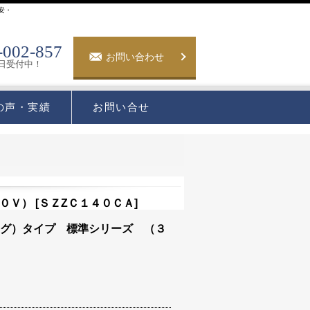
安・
-002-857
お問い合わせ
5日受付中！
の声・実績
お問い合せ
０Ｖ）
[
ＳＺZＣ１４０ＣＡ
]
ング）タイプ 標準シリーズ （３