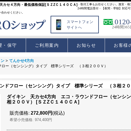
カセ４方向・最低価格保証[ＳＺZＣ１４０ＣＡ]
・取付工事もお任せください。激安・格
24時間電話受付・【夜間・早朝】対応可
い合わせください。
0120
スマートフォン
24時間36
サイトへ
理・保守
ご利用案内
お知らせ
お客様
コン
>
てんかせ4方向
フロー（センシング）タイプ 標準シリーズ （３相２００Ｖ）
ウンドフロー（センシング）タイプ 標準シリーズ （３相２０
ダイキン 天カセ4方向 エコ・ラウンドフロー（センシ
相２００Ｖ）
[
ＳＺZＣ１４０ＣＡ
]
販売価格
:
272,800円
(税込)
希望小売価格
:
974,400円