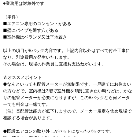
※業務用は対象外です
（条件）
■エアコン専用のコンセントがある
■壁にパイプを通す穴がある
■室外機はベランダ又は平地置き
以上の項目がBパック内容です。上記内容以外はすべて付帯工事に
なり、別途費用が発生いたします。
その場合は、現場の作業員に直接お支払ねがいます。
☆オススメポイント
●なんといっても配管メーターが無制限です。一戸建てにお住まい
の方などで、室内機は3階で室外機を1階に置きたい時などは、かな
りの配管メーターが必要になりますが、このBパックなら何メータ
ーでも料金は一緒です。
（注）長配管は能力が低下しますので、メーカー規定を含め現場で
相談する場合があります。
●既設エアコンの取り外しがセットになったパックです。