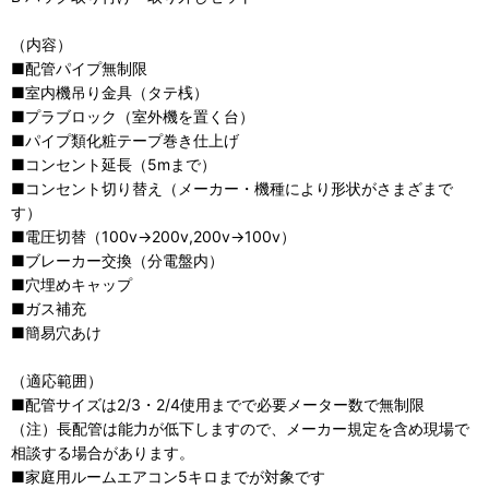
（内容）
■配管パイプ無制限
■室内機吊り金具（タテ桟）
■プラブロック（室外機を置く台）
■パイプ類化粧テープ巻き仕上げ
■コンセント延長（5mまで）
■コンセント切り替え（メーカー・機種により形状がさまざまで
す）
■電圧切替（100v→200v,200v→100v）
■ブレーカー交換（分電盤内）
■穴埋めキャップ
■ガス補充
■簡易穴あけ
（適応範囲）
■配管サイズは2/3・2/4使用までで必要メーター数で無制限
（注）長配管は能力が低下しますので、メーカー規定を含め現場で
相談する場合があります。
■家庭用ルームエアコン5キロまでが対象です