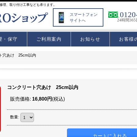
修理、取り付け工事なども承ります。
0120
スマートフォン
24時間36
サイトへ
理・保守
ご利用案内
お知らせ
お客様
ト穴あけ 25cm以内
コンクリート穴あけ 25cm以内
販売価格
:
16,800円
(税込)
数量
: