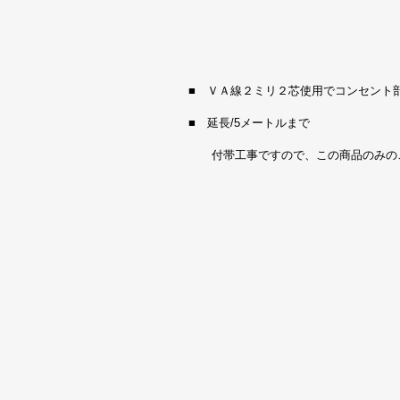
■ ＶＡ線２ミリ２芯使用でコンセン
■ 延長/5メートルまで
付帯工事ですので、この商品のみの