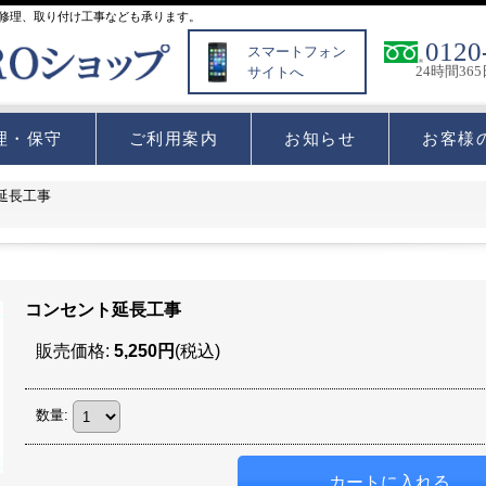
修理、取り付け工事なども承ります。
0120
スマートフォン
24時間36
サイトへ
理・保守
ご利用案内
お知らせ
お客様
延長工事
コンセント延長工事
販売価格
:
5,250円
(税込)
数量
: