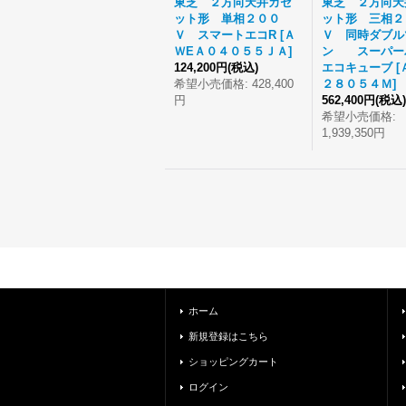
東芝 ２方向天井カセ
東芝 ２方向天
ット形 単相２００
ット形 三相２
Ｖ スマートエコR
[
Ａ
Ｖ 同時ダブル
ＷEＡ０４０５５ＪＡ
]
ン スーパー
124,200円
(税込)
エコキューブ
[
希望小売価格
:
428,400
２８０５４Ｍ
]
円
562,400円
(税込)
希望小売価格
:
1,939,350円
ホーム
新規登録はこちら
ショッピングカート
ログイン