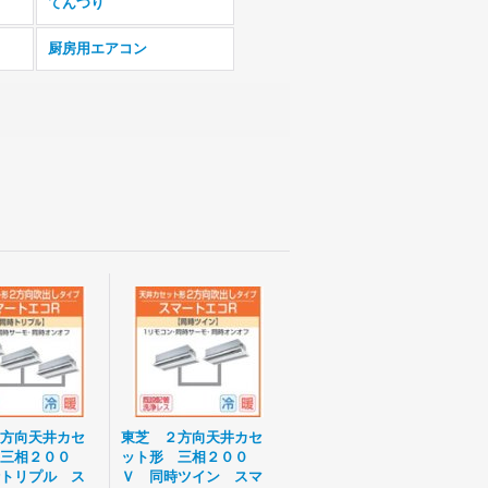
てんつり
厨房用エアコン
方向天井カセ
東芝 ２方向天井カセ
三相２００
ット形 三相２００
トリプル ス
Ｖ 同時ツイン スマ