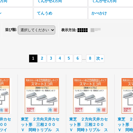
4方向
てんかせ2方向
てんかせ1方向
ン
てんうめ
かべかけ
並び順
:
表示方法
:
1
2
3
4
5
6
...
8
次
»
井カセ
東芝 ２方向天井カセ
東芝 ２方向天井カセ
東芝 ２
００
ット形 三相２００
ット形 三相２００
ット形 
ツイ
Ｖ 同時トリプル ス
Ｖ 同時トリプル ス
Ｖ 同時