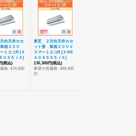
方向天井カセ
東芝 ２方向天井カセ
単相２００
ット形 単相２００Ｖ
ートエコR
[
Ａ
スマートエコR
[
ＡＷE
５０５５ＪＡ
]
Ａ０４５５５ＪＡ
]
円
(税込)
130,300円
(税込)
価格
:
474,600
希望小売価格
:
449,400
円