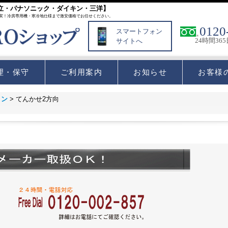
立・パナソニック・ダイキン・三洋】
実！冷房専用機・寒冷地仕様まで激安価格でお任せください。
0120
スマートフォン
24時間36
サイトへ
理・保守
ご利用案内
お知らせ
お客様
コン
>
てんかせ2方向