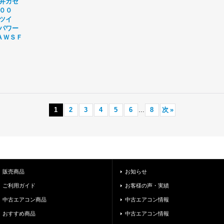
井カセ
００
ツイ
パワー
ＡＷＳＦ
1
2
3
4
5
6
...
8
次
»
販売商品
お知らせ
ご利用ガイド
お客様の声・実績
中古エアコン商品
中古エアコン情報
おすすめ商品
中古エアコン情報