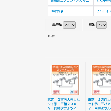
業務用エアコン・パッケージエアコン (全商品)
てんかせ
ゆかおき
ビルトイ
表示数
:
画像
:
146
件
東芝 ２方向天井カセ
東芝 ２方向天
ット形 三相２００
ット形 三相２
Ｖ 同時ダブルツイ
Ｖ 同時ダブル