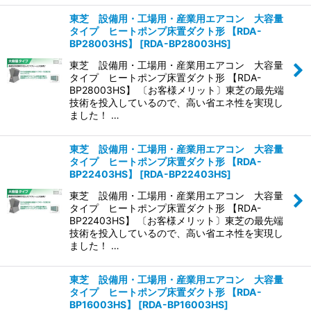
東芝 設備用・工場用・産業用エアコン 大容量
タイプ ヒートポンプ床置ダクト形 【RDA-
BP28003HS】
[
RDA-BP28003HS
]
東芝 設備用・工場用・産業用エアコン 大容量
タイプ ヒートポンプ床置ダクト形 【RDA-
BP28003HS】 〔お客様メリット〕東芝の最先端
技術を投入しているので、高い省エネ性を実現し
ました！ …
東芝 設備用・工場用・産業用エアコン 大容量
タイプ ヒートポンプ床置ダクト形 【RDA-
BP22403HS】
[
RDA-BP22403HS
]
東芝 設備用・工場用・産業用エアコン 大容量
タイプ ヒートポンプ床置ダクト形 【RDA-
BP22403HS】 〔お客様メリット〕東芝の最先端
技術を投入しているので、高い省エネ性を実現し
ました！ …
東芝 設備用・工場用・産業用エアコン 大容量
タイプ ヒートポンプ床置ダクト形 【RDA-
BP16003HS】
[
RDA-BP16003HS
]