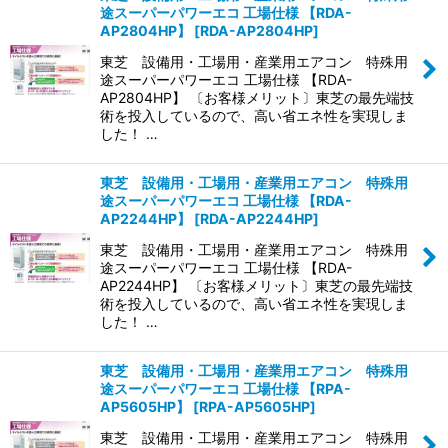
途スーパーパワーエコ 工場仕様 【RDA-
AP2804HP】
[
RDA-AP2804HP
]
東芝 設備用・工場用・産業用エアコン 特殊用
途スーパーパワーエコ 工場仕様 【RDA-
AP2804HP】 〔お客様メリット〕東芝の最先端技
術を投入しているので、高い省エネ性を実現しま
した！ …
東芝 設備用・工場用・産業用エアコン 特殊用
途スーパーパワーエコ 工場仕様 【RDA-
AP2244HP】
[
RDA-AP2244HP
]
東芝 設備用・工場用・産業用エアコン 特殊用
途スーパーパワーエコ 工場仕様 【RDA-
AP2244HP】 〔お客様メリット〕東芝の最先端技
術を投入しているので、高い省エネ性を実現しま
した！ …
東芝 設備用・工場用・産業用エアコン 特殊用
途スーパーパワーエコ 工場仕様 【RPA-
AP5605HP】
[
RPA-AP5605HP
]
東芝 設備用・工場用・産業用エアコン 特殊用