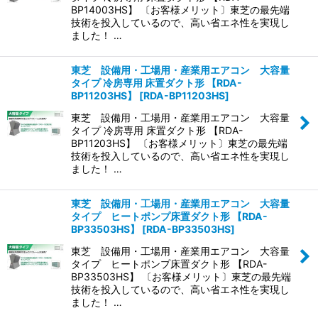
BP14003HS】 〔お客様メリット〕東芝の最先端
技術を投入しているので、高い省エネ性を実現し
ました！ …
東芝 設備用・工場用・産業用エアコン 大容量
タイプ 冷房専用 床置ダクト形 【RDA-
BP11203HS】
[
RDA-BP11203HS
]
東芝 設備用・工場用・産業用エアコン 大容量
タイプ 冷房専用 床置ダクト形 【RDA-
BP11203HS】 〔お客様メリット〕東芝の最先端
技術を投入しているので、高い省エネ性を実現し
ました！ …
東芝 設備用・工場用・産業用エアコン 大容量
タイプ ヒートポンプ床置ダクト形 【RDA-
BP33503HS】
[
RDA-BP33503HS
]
東芝 設備用・工場用・産業用エアコン 大容量
タイプ ヒートポンプ床置ダクト形 【RDA-
BP33503HS】 〔お客様メリット〕東芝の最先端
技術を投入しているので、高い省エネ性を実現し
ました！ …