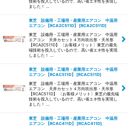
技術を投入しているので、高い省エネ性を実現し
ました！ …
東芝 設備用・工場用・産業用エアコン 中温用
エアコン 【RCA2C511D】
[
RCA2C511D
]
東芝 設備用・工場用・産業用エアコン 中温用
エアコン 天井カセット４方向吹出形・天吊形
【RCA2C511D】 〔お客様メリット〕東芝の最先
端技術を投入しているので、高い省エネ性を実現
しました！ …
東芝 設備用・工場用・産業用エアコン 中温用
エアコン 【RCAC511D】
[
RCAC511D
]
東芝 設備用・工場用・産業用エアコン 中温用
エアコン 天井カセット４方向吹出形・天吊形
【RCAC511D】 〔お客様メリット〕東芝の最先端
技術を投入しているので、高い省エネ性を実現し
ました！ …
東芝 設備用・工場用・産業用エアコン 中温用
エアコン 【RCAC411D】
[
RCAC411D
]