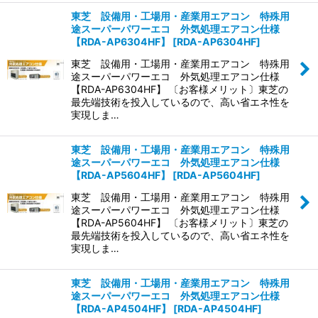
東芝 設備用・工場用・産業用エアコン 特殊用
途スーパーパワーエコ 外気処理エアコン仕様
【RDA-AP6304HF】
[
RDA-AP6304HF
]
東芝 設備用・工場用・産業用エアコン 特殊用
途スーパーパワーエコ 外気処理エアコン仕様
【RDA-AP6304HF】 〔お客様メリット〕東芝の
最先端技術を投入しているので、高い省エネ性を
実現しま…
東芝 設備用・工場用・産業用エアコン 特殊用
途スーパーパワーエコ 外気処理エアコン仕様
【RDA-AP5604HF】
[
RDA-AP5604HF
]
東芝 設備用・工場用・産業用エアコン 特殊用
途スーパーパワーエコ 外気処理エアコン仕様
【RDA-AP5604HF】 〔お客様メリット〕東芝の
最先端技術を投入しているので、高い省エネ性を
実現しま…
東芝 設備用・工場用・産業用エアコン 特殊用
途スーパーパワーエコ 外気処理エアコン仕様
【RDA-AP4504HF】
[
RDA-AP4504HF
]