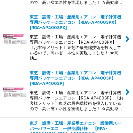
ので、高い省エネ性を実現しました！ ☆高効率…
東芝 設備・工場・産業用エアコン 電子計算機
専用パッケージエアコン 【RDA-AP4003PX】
[
RDA-AP4003PX
]
東芝 設備・工場・産業用エアコン 電子計算機
専用パッケージエアコン 【RDA-AP4003PX】
〔お客様メリット〕東芝の最先端技術を投入して
いるので、高い省エネ性を実現しました！ ☆高
効…
東芝 設備・工場・産業用エアコン 電子計算機
専用パッケージエアコン 【RDA-AP4003P】
[
RDA-AP4003P
]
東芝 設備・工場・産業用エアコン 電子計算機
専用パッケージエアコン 【RDA-AP4003P】 〔お
客様メリット〕東芝の最先端技術を投入している
ので、高い省エネ性を実現しました！ ☆高効率…
東芝 設備・工場・産業用エアコン 設備用スー
パーパワーエコ 一般空調仕様 【RPA-