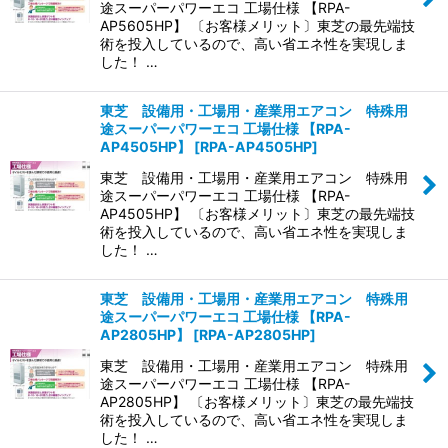
途スーパーパワーエコ 工場仕様 【RPA-
AP5605HP】 〔お客様メリット〕東芝の最先端技
術を投入しているので、高い省エネ性を実現しま
した！ …
東芝 設備用・工場用・産業用エアコン 特殊用
途スーパーパワーエコ 工場仕様 【RPA-
AP4505HP】
[
RPA-AP4505HP
]
東芝 設備用・工場用・産業用エアコン 特殊用
途スーパーパワーエコ 工場仕様 【RPA-
AP4505HP】 〔お客様メリット〕東芝の最先端技
術を投入しているので、高い省エネ性を実現しま
した！ …
東芝 設備用・工場用・産業用エアコン 特殊用
途スーパーパワーエコ 工場仕様 【RPA-
AP2805HP】
[
RPA-AP2805HP
]
東芝 設備用・工場用・産業用エアコン 特殊用
途スーパーパワーエコ 工場仕様 【RPA-
AP2805HP】 〔お客様メリット〕東芝の最先端技
術を投入しているので、高い省エネ性を実現しま
した！ …