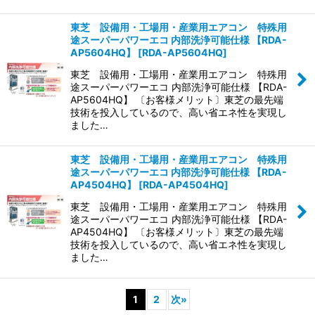
東芝 設備用・工場用・産業用エアコン 特殊用
途スーパーパワーエコ 内部洗浄可能仕様 【RDA-
AP5604HQ】
[
RDA-AP5604HQ
]
東芝 設備用・工場用・産業用エアコン 特殊用
途スーパーパワーエコ 内部洗浄可能仕様 【RDA-
AP5604HQ】 〔お客様メリット〕東芝の最先端
技術を投入しているので、高い省エネ性を実現し
ました…
東芝 設備用・工場用・産業用エアコン 特殊用
途スーパーパワーエコ 内部洗浄可能仕様 【RDA-
AP4504HQ】
[
RDA-AP4504HQ
]
東芝 設備用・工場用・産業用エアコン 特殊用
途スーパーパワーエコ 内部洗浄可能仕様 【RDA-
AP4504HQ】 〔お客様メリット〕東芝の最先端
技術を投入しているので、高い省エネ性を実現し
ました…
1
2
次
»