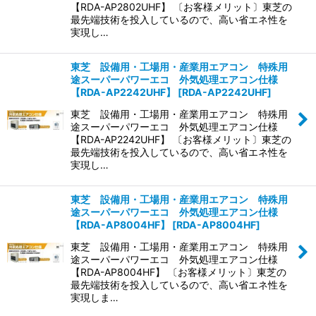
【RDA-AP2802UHF】 〔お客様メリット〕東芝の
最先端技術を投入しているので、高い省エネ性を
実現し…
東芝 設備用・工場用・産業用エアコン 特殊用
途スーパーパワーエコ 外気処理エアコン仕様
【RDA-AP2242UHF】
[
RDA-AP2242UHF
]
東芝 設備用・工場用・産業用エアコン 特殊用
途スーパーパワーエコ 外気処理エアコン仕様
【RDA-AP2242UHF】 〔お客様メリット〕東芝の
最先端技術を投入しているので、高い省エネ性を
実現し…
東芝 設備用・工場用・産業用エアコン 特殊用
途スーパーパワーエコ 外気処理エアコン仕様
【RDA-AP8004HF】
[
RDA-AP8004HF
]
東芝 設備用・工場用・産業用エアコン 特殊用
途スーパーパワーエコ 外気処理エアコン仕様
【RDA-AP8004HF】 〔お客様メリット〕東芝の
最先端技術を投入しているので、高い省エネ性を
実現しま…