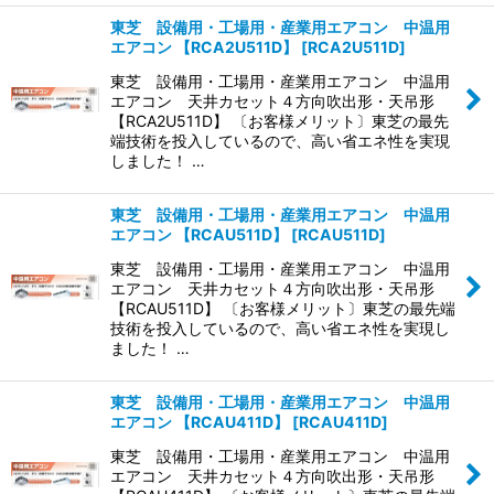
東芝 設備用・工場用・産業用エアコン 中温用
エアコン 【RCA2U511D】
[
RCA2U511D
]
東芝 設備用・工場用・産業用エアコン 中温用
エアコン 天井カセット４方向吹出形・天吊形
【RCA2U511D】 〔お客様メリット〕東芝の最先
端技術を投入しているので、高い省エネ性を実現
しました！ …
東芝 設備用・工場用・産業用エアコン 中温用
エアコン 【RCAU511D】
[
RCAU511D
]
東芝 設備用・工場用・産業用エアコン 中温用
エアコン 天井カセット４方向吹出形・天吊形
【RCAU511D】 〔お客様メリット〕東芝の最先端
技術を投入しているので、高い省エネ性を実現し
ました！ …
東芝 設備用・工場用・産業用エアコン 中温用
エアコン 【RCAU411D】
[
RCAU411D
]
東芝 設備用・工場用・産業用エアコン 中温用
エアコン 天井カセット４方向吹出形・天吊形