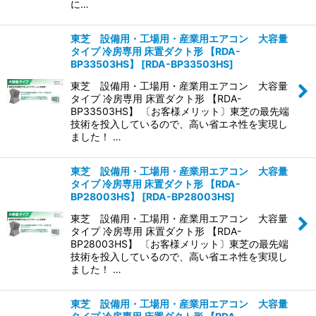
に…
東芝 設備用・工場用・産業用エアコン 大容量
タイプ 冷房専用 床置ダクト形 【RDA-
BP33503HS】
[
RDA-BP33503HS
]
東芝 設備用・工場用・産業用エアコン 大容量
タイプ 冷房専用 床置ダクト形 【RDA-
BP33503HS】 〔お客様メリット〕東芝の最先端
技術を投入しているので、高い省エネ性を実現し
ました！ …
東芝 設備用・工場用・産業用エアコン 大容量
タイプ 冷房専用 床置ダクト形 【RDA-
BP28003HS】
[
RDA-BP28003HS
]
東芝 設備用・工場用・産業用エアコン 大容量
タイプ 冷房専用 床置ダクト形 【RDA-
BP28003HS】 〔お客様メリット〕東芝の最先端
技術を投入しているので、高い省エネ性を実現し
ました！ …
東芝 設備用・工場用・産業用エアコン 大容量